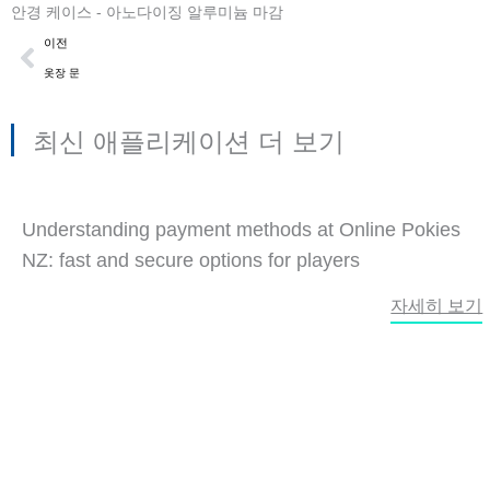
안경 케이스 - 아노다이징 알루미늄 마감
이전
이전
옷장 문
최신 애플리케이션 더 보기
Understanding payment methods at Online Pokies
NZ: fast and secure options for players
자세히 보기