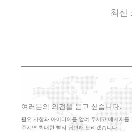
최신
여러분의 의견을 듣고 싶습니다.
필요 사항과 아이디어를 알려 주시고 메시지를
주시면 최대한 빨리 답변해 드리겠습니다.