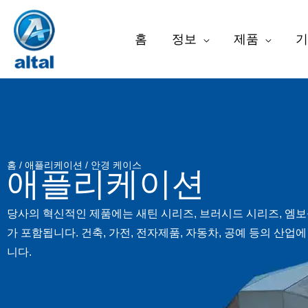
콘
텐
홈
정보
제품
기
츠
로
건
너
뛰
기
홈
/
애플리케이션
/ 안경 케이스
애플리케이션
당사의 혁신적인 제품에는 새틴 시리즈, 브러시드 시리즈, 엠보
가 포함됩니다. 건축, 가전, 전자제품, 자동차, 공예 등의 산
니다.