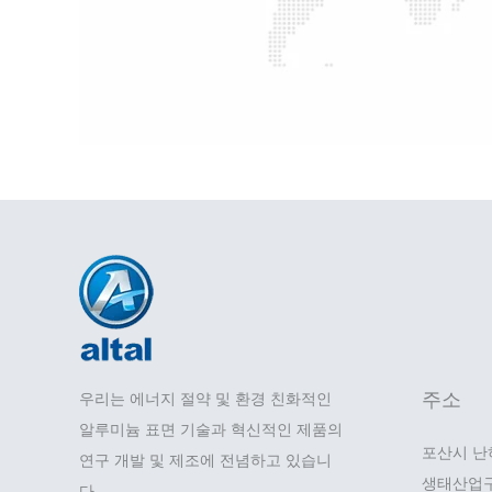
주소
우리는 에너지 절약 및 환경 친화적인
알루미늄 표면 기술과 혁신적인 제품의
포산시 난
연구 개발 및 제조에 전념하고 있습니
생태산업구
다.