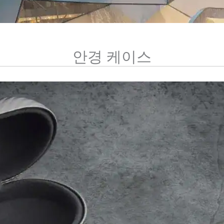
안경 케이스