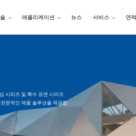
술
애플리케이션
뉴스
서비스
연
싱 시리즈 및 특수 표면 시리즈
업에 전문적인 제품 솔루션을 제공합