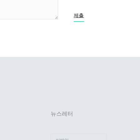
제출
뉴스레터