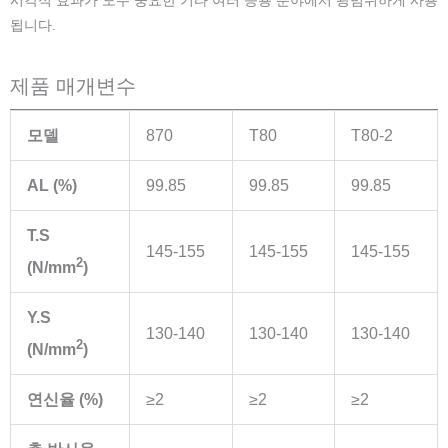
시각적 효과가 모두 중요한 기타 여러 응용 분야에서 광범위하게 사용
됩니다.
제품 매개변수
모델
870
T80
T80-2
AL (%)
99.85
99.85
99.85
T.S
145-155
145-155
145-155
2
(N/mm
)
Y.S
130-140
130-140
130-140
2
(N/mm
)
연신율 (%)
≥2
≥2
≥2