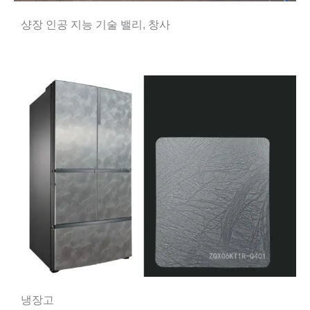
샹장 인공 지능 기술 밸리, 창사
냉장고