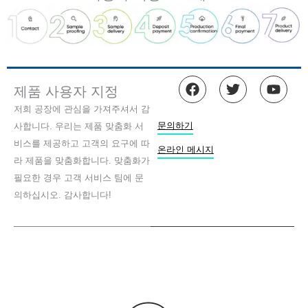
F
트
유
제품 사용자 지정
a
위
튜
c
터
브
저희 공장에 관심을 가져주셔서 감
e
문의하기
사합니다. 우리는 제품 맞춤화 서
b
비스를 제공하고 고객의 요구에 따
o
온라인 메시지
라 제품을 맞춤화합니다. 맞춤화가
o
k
필요한 경우 고객 서비스 팀에 문
의하십시오. 감사합니다!