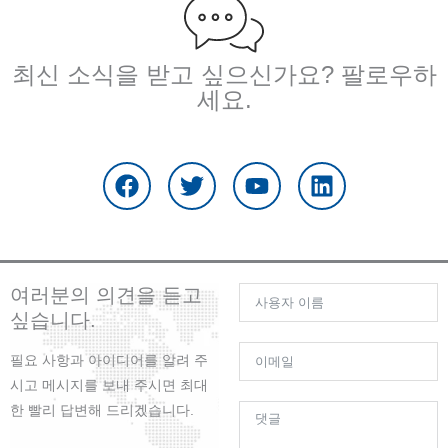
최신 소식을 받고 싶으신가요? 팔로우하
세요.
F
트
유
링
a
위
튜
크
c
터
브
드
e
인
b
o
o
여러분의 의견을 듣고
k
싶습니다.
필요 사항과 아이디어를 알려 주
시고 메시지를 보내 주시면 최대
한 빨리 답변해 드리겠습니다.