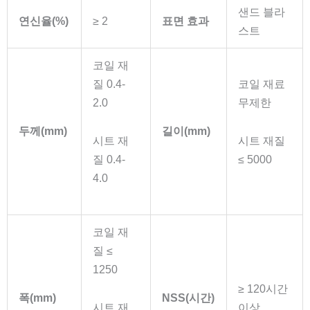
샌드 블라
연신율(%)
≥ 2
표면 효과
스트
코일 재
질 0.4-
코일 재료
2.0
무제한
두께(mm)
길이(mm)
시트 재
시트 재질
질 0.4-
≤ 5000
4.0
코일 재
질 ≤
1250
≥ 120시간
폭(mm)
NSS(시간)
시트 재
이상