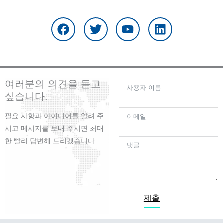
F
트
유
링
a
위
튜
크
c
터
브
드
e
인
b
o
o
여러분의 의견을 듣고
k
싶습니다.
필요 사항과 아이디어를 알려 주
시고 메시지를 보내 주시면 최대
한 빨리 답변해 드리겠습니다.
제출