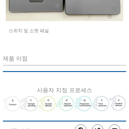
스위치 및 소켓 패널
제품 이점
사용자 지정 프로세스
F
트
유