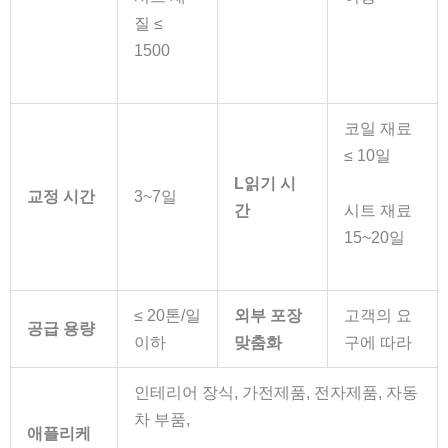
질 ≤
1500
코일 재료
≤ 10일
L
읽기 시
교정
시간
3~7일
간
시트 재료
15~20일
≤ 20톤/일
외부 포장
고객의 요
공급 용량
이하
맞춤화
구에 따라
인테리어 장식, 가전제품, 전자제품, 자동
차 부품,
애플리케