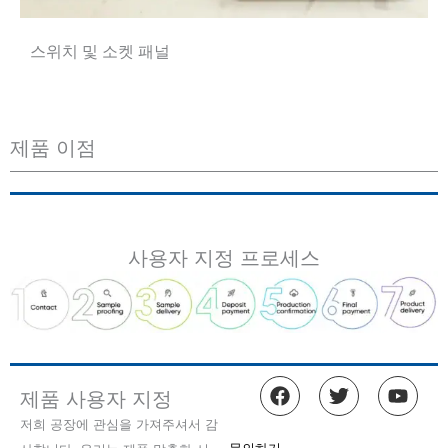
스위치 및 소켓 패널
제품 이점
사용자 지정 프로세스
F
트
유
제품 사용자 지정
a
위
튜
c
터
브
저희 공장에 관심을 가져주셔서 감
e