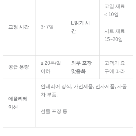
코일 재료
≤ 10일
L
읽기 시
교정
시간
3~7일
간
시트 재료
15~20일
≤ 20톤/일
외부 포장
고객의 요
공급 용량
이하
맞춤화
구에 따라
인테리어 장식, 가전제품, 전자제품, 자동
차 부품,
애플리케
이션
선물 포장 등