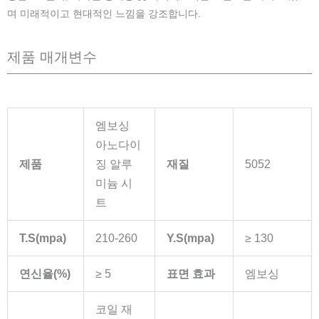
며 미래적이고 현대적인 느낌을 강조합니다.
제품 매개변수
엠보싱
아노다이
제품
징 알루
재질
5052
미늄 시
트
T.S(mpa)
210-260
Y.S(mpa)
≥ 130
연신율(%)
≥ 5
표면 효과
엠보싱
코일 재