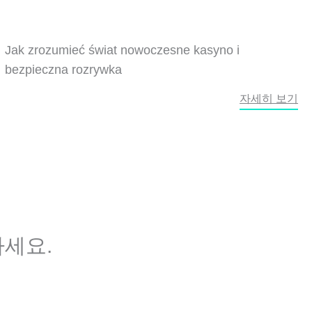
Jak zrozumieć świat nowoczesne kasyno i
bezpieczna rozrywka
자세히 보기
세요.