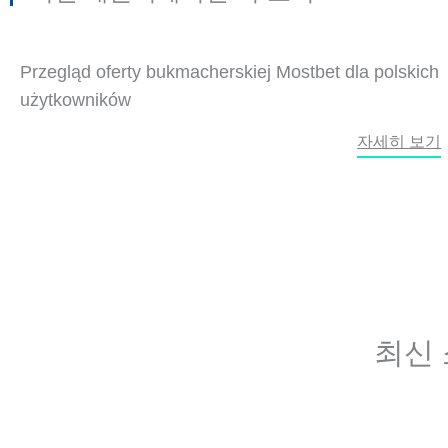
Przegląd oferty bukmacherskiej Mostbet dla polskich
użytkowników
자세히 보기
최신