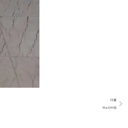
다
다음
아노다이징