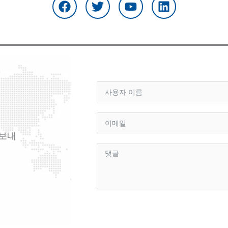
c
터
브
드
e
인
b
o
o
k
 보내