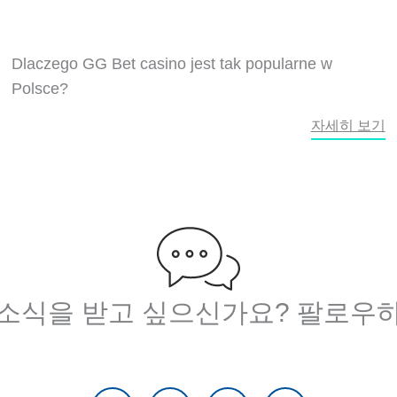
Dlaczego GG Bet casino jest tak popularne w
Polsce?
자세히 보기
 소식을 받고 싶으신가요? 팔로우하
F
트
유
링
a
위
튜
크