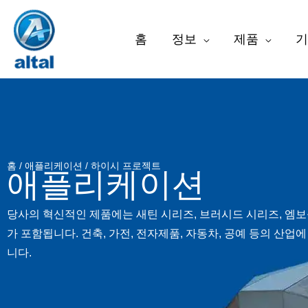
콘
텐
홈
정보
제품
기
츠
로
건
너
뛰
기
홈
/
애플리케이션
/ 하이시 프로젝트
애플리케이션
당사의 혁신적인 제품에는 새틴 시리즈, 브러시드 시리즈, 엠보
가 포함됩니다. 건축, 가전, 전자제품, 자동차, 공예 등의 산
니다.