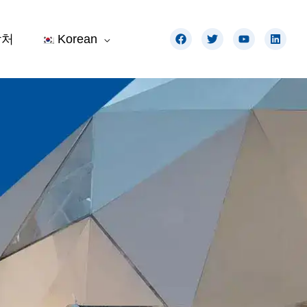
F
트
유
링
락처
Korean
a
위
튜
크
c
터
브
드
e
인
b
o
o
k