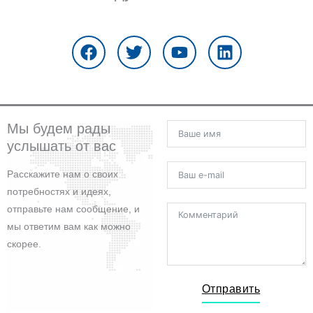
F
T
Y
L
a
w
o
i
c
i
u
n
e
t
t
k
b
t
u
e
o
e
b
d
o
r
e
i
Мы будем рады
k
n
услышать от вас
Расскажите нам о своих
потребностях и идеях,
отправьте нам сообщение, и
мы ответим вам как можно
скорее.
Отправить