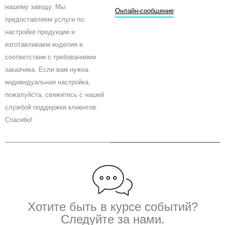
b
t
u
нашему заводу. Мы
o
e
b
Онлайн-сообщение
предоставляем услуги по
o
r
e
k
настройке продукции и
изготавливаем изделия в
соответствии с требованиями
заказчика. Если вам нужна
индивидуальная настройка,
пожалуйста, свяжитесь с нашей
службой поддержки клиентов.
Спасибо!
Хотите быть в курсе событий?
Следуйте за нами.