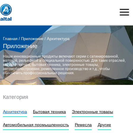
Skip
to
content
Главная
/
Приложение
/ Архитектура
Приложение
Наши инновационные продукты включают серии с сатинированной,
матовой, рельефной и специальной поверхностью. Для таких отраслей,
как архитектура, бытовая техника, электронные товары,
автомобилестроение, ремесленное производство и т.д., чтобы
обеспечить профессиональные решения.
Категория
Архитектура
Бытовая техника
Электронные товары
Автомобильная промышленность
Ремесла
Другие