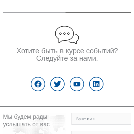
Хотите быть в курсе событий?
Следуйте за нами.
F
T
Y
L
a
w
o
i
c
i
u
n
e
t
t
k
b
t
u
e
o
e
b
d
o
r
e
i
Мы будем рады
k
n
услышать от вас