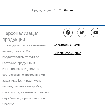
Предыдущий
1
2
Далее
F
T
Y
Персонализация
a
w
o
продукции
c
i
u
e
t
t
Свяжитесь с нами
Благодарим Вас за внимание к
b
t
u
нашему заводу. Мы
o
e
b
Онлайн-сообщение
предоставляем услуги по
o
r
e
k
настройке продукции и
изготавливаем изделия в
соответствии с требованиями
заказчика. Если вам нужна
индивидуальная настройка,
пожалуйста, свяжитесь с нашей
службой поддержки клиентов.
Спасибо!