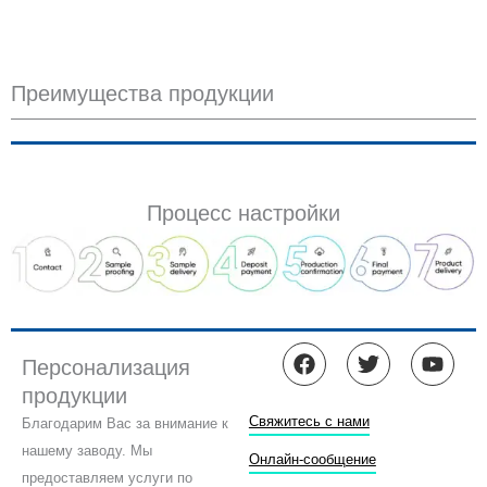
Преимущества продукции
Процесс настройки
F
T
Y
Персонализация
a
w
o
продукции
c
i
u
e
t
t
Свяжитесь с нами
Благодарим Вас за внимание к
b
t
u
нашему заводу. Мы
o
e
b
Онлайн-сообщение
предоставляем услуги по
o
r
e