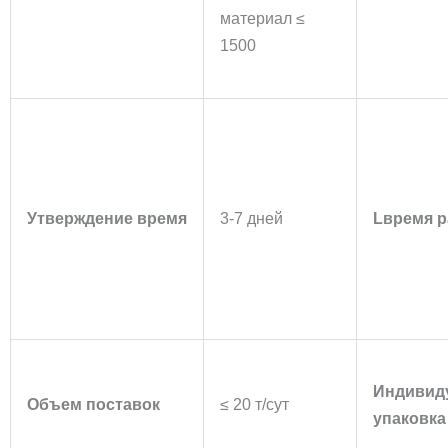
материал ≤
1500
Утверждение
время
3-7 дней
L
время 
Индивид
Объем поставок
≤ 20 т/сут
упаковка