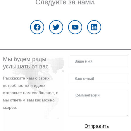
Следуйте за нами.
F
T
Y
L
a
w
o
i
c
i
u
n
e
t
t
k
b
t
u
e
o
e
b
d
o
r
e
i
Мы будем рады
k
n
услышать от вас
Расскажите нам о своих
потребностях и идеях,
отправьте нам сообщение, и
мы ответим вам как можно
скорее.
Отправить