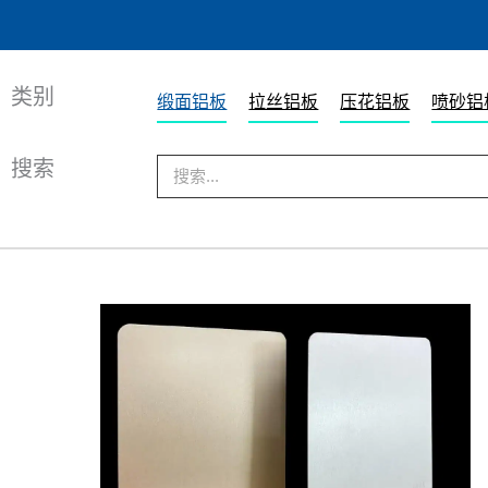
类别
缎面铝板
拉丝铝板
压花铝板
喷砂铝
搜索
搜
索