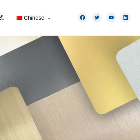
在
推
Y
L
式
Chinese
F
特
o
i
a
u
n
c
t
k
e
u
e
b
b
d
o
e
i
o
n
k
上