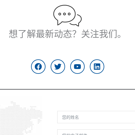
想了解最新动态？关注我们。
在
推
Y
L
F
特
o
i
a
u
n
c
t
k
e
u
e
b
b
d
o
e
i
o
n
k
上