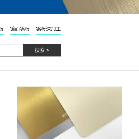
板
镜面铝板
铝板深加工
搜索 >