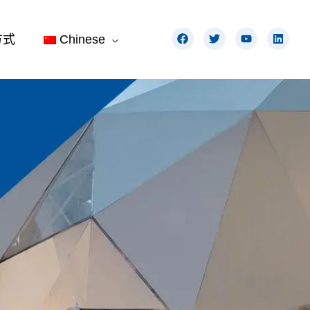
在
推
Y
L
方式
Chinese
F
特
o
i
a
u
n
c
t
k
e
u
e
b
b
d
o
e
i
o
n
k
上