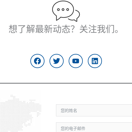
想了解最新动态？关注我们。
在
推
Y
L
F
特
o
i
a
u
n
c
t
k
e
u
e
b
b
d
o
e
i
o
n
k
上