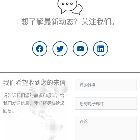
想了解最新动态？关注我们。
在
推
Y
L
F
特
o
i
a
u
n
c
t
k
e
u
e
b
b
d
o
e
i
我们希望收到您的来信
o
n
k
请告诉我们您的需求和想法，给
上
我们发送信息，我们将尽快给您
回复。