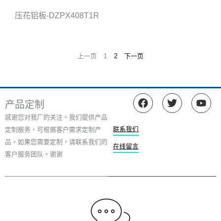
压花铝板-DZPX408T1R
上一页
1
2
下一页
在
推
Y
产品定制
F
特
o
a
u
感谢您对我厂的关注。我们提供产品
c
t
联系我们
定制服务，可根据客户需求定制产
e
u
品。如果您需要定制，请联系我们的
b
b
在线留言
客户服务团队。谢谢
o
e
o
k
上