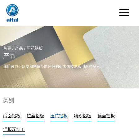
跳
至
主
要
內
容
首頁
/
产品
/ 压花铝板
产品
我们致力于研发和制造节能环保的铝表面技术和创新产品。
类别
缎面铝板
拉丝铝板
压花铝板
喷砂铝板
镜面铝板
铝板深加工