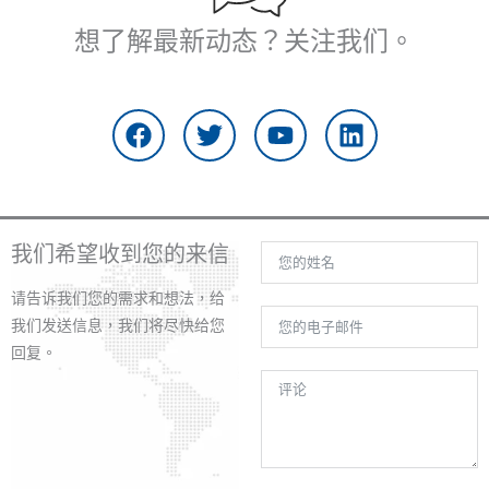
想了解最新动态？关注我们。
在
推
Y
L
F
特
o
i
a
u
n
c
t
k
e
u
e
b
b
d
o
e
i
我们希望收到您的来信
o
n
k
请告诉我们您的需求和想法，给
上
我们发送信息，我们将尽快给您
回复。