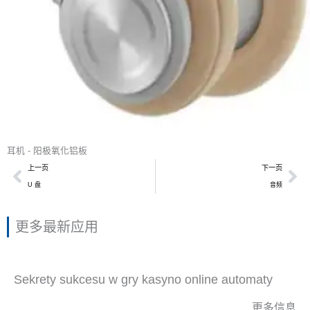
耳机 - 阳极氧化铝板
上一頁
下
上一页
下一页
U 盘
音频
更多最新应用
Sekrety sukcesu w gry kasyno online automaty
更多信息