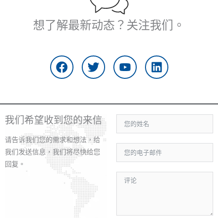
想了解最新动态？关注我们。
在
推
Y
L
F
特
o
i
a
u
n
c
t
k
e
u
e
b
b
d
o
e
i
我们希望收到您的来信
o
n
k
请告诉我们您的需求和想法，给
上
我们发送信息，我们将尽快给您
回复。