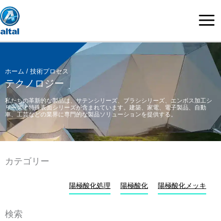
内
容
を
ス
キ
ッ
ホーム
/ 技術プロセス
プ
テクノロジー
私たちの革新的な製品は、サテンシリーズ、ブラシシリーズ、エンボス加工シ
リーズと特殊表面シリーズが含まれています。建築、家電、電子製品、自動
車、工芸などの業界に専門的な製品ソリューションを提供する。
カテゴリー
陽極酸化処理
陽極酸化
陽極酸化メッキ
検索