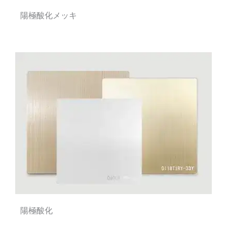
陽極酸化メッキ
陽極酸化