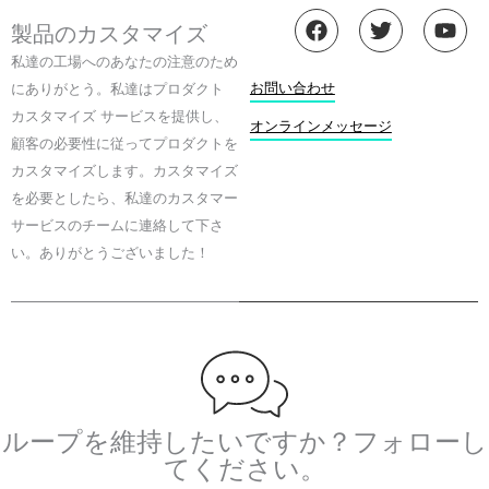
フ
ツ
Y
製品のカスタマイズ
ェ
イ
o
イ
ッ
u
私達の工場へのあなたの注意のため
ス
タ
t
お問い合わせ
にありがとう。私達はプロダクト
ブ
ー
u
カスタマイズ サービスを提供し、
ッ
b
オンラインメッセージ
顧客の必要性に従ってプロダクトを
ク
e
カスタマイズします。カスタマイズ
を必要としたら、私達のカスタマー
サービスのチームに連絡して下さ
い。ありがとうございました！
ループを維持したいですか？フォローし
てください。