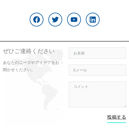
フ
ツ
Y
リ
ェ
イ
o
ン
イ
ッ
u
ク
ス
タ
t
ト
ブ
ー
u
イ
ッ
b
ン
ク
e
ぜひご連絡ください
あなたのニーズやアイデアをお
聞かせください。
投稿する