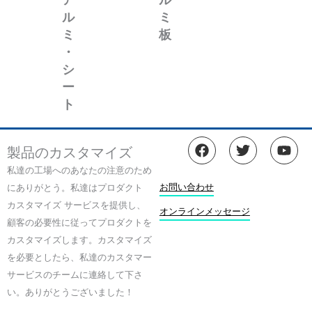
ア
ル
ル
ミ
ミ
板
・
シ
ー
ト
フ
ツ
Y
製品のカスタマイズ
ェ
イ
o
イ
ッ
u
私達の工場へのあなたの注意のため
ス
タ
t
お問い合わせ
にありがとう。私達はプロダクト
ブ
ー
u
カスタマイズ サービスを提供し、
ッ
b
オンラインメッセージ
顧客の必要性に従ってプロダクトを
ク
e
カスタマイズします。カスタマイズ
を必要としたら、私達のカスタマー
サービスのチームに連絡して下さ
い。ありがとうございました！