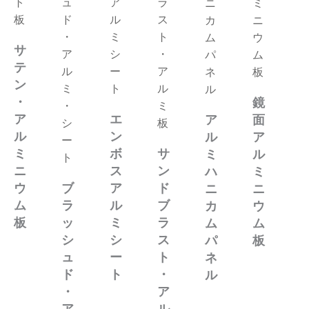
ト
ュ
ア
ラ
ニ
ミ
板
ド
ル
ス
カ
ニ
・
ミ
ト
ム
ウ
サ
ア
シ
・
パ
ム
テ
ル
ー
ア
ネ
板
ン
ミ
ト
ル
ル
・
鏡
・
ミ
ア
エ
ア
面
シ
板
ル
ン
ル
ア
ー
ミ
ボ
サ
ミ
ル
ト
ニ
ス
ン
ハ
ミ
ウ
ブ
ア
ド
ニ
ニ
ム
ラ
ル
ブ
カ
ウ
板
ッ
ミ
ラ
ム
ム
シ
シ
ス
パ
板
ュ
ー
ト
ネ
ド
ト
・
ル
・
ア