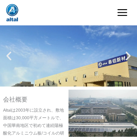
内
容
を
ス
キ
ッ
プ
佛山ALTAL新材料有限公司へようこ
そ
会社概要
プロフェッショナルで革新
的
Altalは2003年に設立され、敷地
陽極酸化処理
面積は30,000平方メートルで、
アルミニウム・ソリューシ
中国華南地区で初めて連続陽極
ョン
酸化アルミニウム板/コイルの研