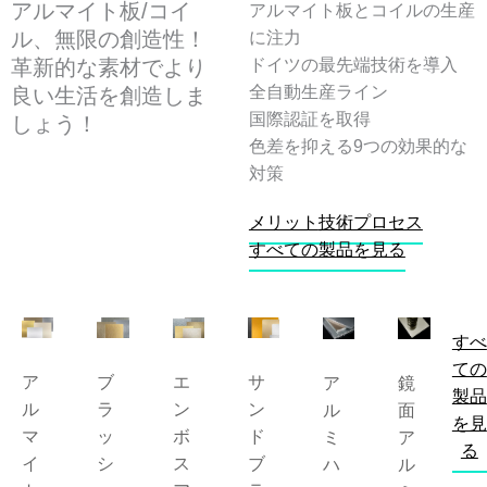
アルマイト板/コイ
アルマイト板とコイルの生産
ル、無限の創造性！
に注力
革新的な素材でより
ドイツの最先端技術を導入
全自動生産ライン
良い生活を創造しま
国際認証を取得
しょう！
色差を抑える9つの効果的な
対策
メリット
技術プロセス
すべての製品を見る
すべ
ての
ア
ブ
エ
サ
ア
鏡
製品
ル
ラ
ン
ン
ル
面
を見
マ
ッ
ボ
ド
ミ
ア
る
イ
シ
ス
ブ
ハ
ル