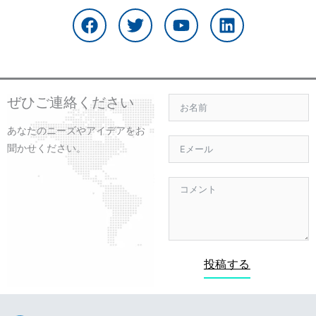
ェ
イ
o
ン
イ
ッ
u
ク
ス
タ
t
ト
ブ
ー
u
イ
ッ
b
ン
ク
e
ぜひご連絡ください
あなたのニーズやアイデアをお
聞かせください。
投稿する