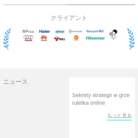
クライアント
ニュース
ペ
ペ
ペ
ペ
ペ
ー
ー
ー
ー
ー
Sekrety strategii w grze
ジ
ジ
ジ
ジ
ジ
ruletka online
もっと見る