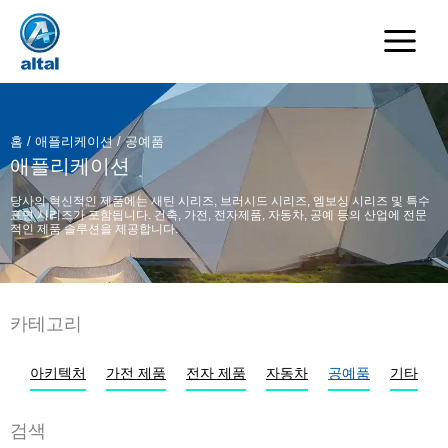
콘
텐
츠
로
건
너
홈
/
애플리케이션
/ 공예품
뛰
애플리케이션
기
당사의 혁신적인 제품에는 새틴 시리즈, 브러시드 시리즈, 엠보싱 시리즈 및 특수
표면 시리즈가 포함됩니다. 건축, 가전, 전자제품, 자동차, 공예 등의 산업에 전문
적인 제품 솔루션을 제공합니다.
카테고리
아키텍처
가전 제품
전자 제품
자동차
공예품
기타
검색