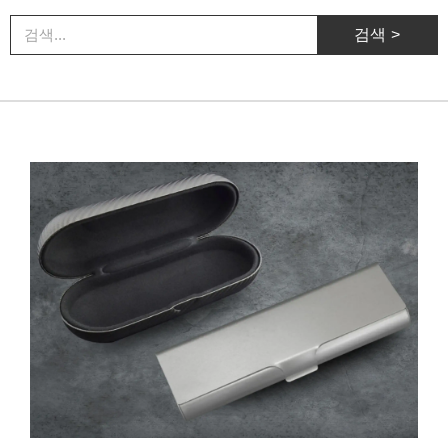
검
검색 >
색