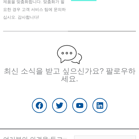
제품을 맞춤화합니다. 맞춤화가 필
o
k
요한 경우 고객 서비스 팀에 문의하
십시오. 감사합니다!
최신 소식을 받고 싶으신가요? 팔로우하
세요.
F
트
유
링
a
위
튜
크
c
터
브
드
e
인
b
o
o