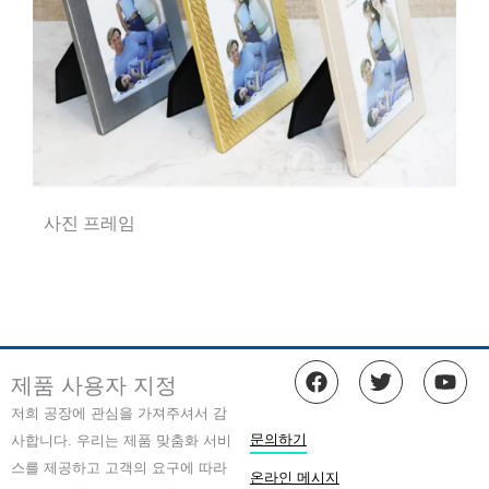
사진 프레임
F
트
유
제품 사용자 지정
a
위
튜
c
터
브
저희 공장에 관심을 가져주셔서 감
e
문의하기
사합니다. 우리는 제품 맞춤화 서비
b
스를 제공하고 고객의 요구에 따라
o
온라인 메시지