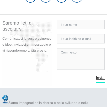
e
t
t
k
b
t
u
e
o
e
b
d
o
r
e
i
Saremo lieti di
k
n
ascoltarvi
Comunicateci le vostre esigenze
e idee, inviateci un messaggio e
vi risponderemo al più presto.
Invia
Siamo impegnati nella ricerca e nello sviluppo e nella