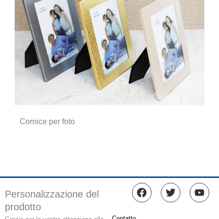
Cornice per foto
F
T
Y
Personalizzazione del
a
w
o
prodotto
c
i
u
e
t
t
Contatto