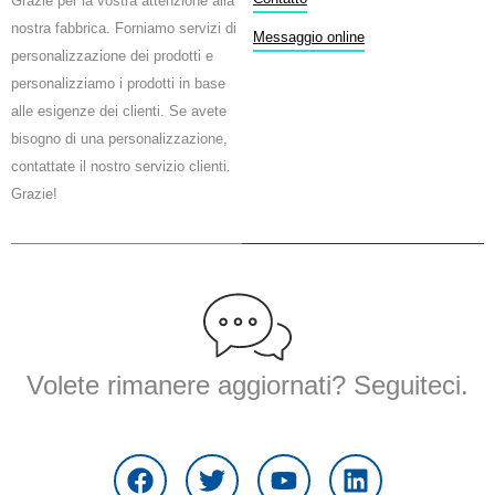
Grazie per la vostra attenzione alla
b
t
u
nostra fabbrica. Forniamo servizi di
o
e
b
Messaggio online
personalizzazione dei prodotti e
o
r
e
k
personalizziamo i prodotti in base
alle esigenze dei clienti. Se avete
bisogno di una personalizzazione,
contattate il nostro servizio clienti.
Grazie!
Volete rimanere aggiornati? Seguiteci.
F
T
Y
L
a
w
o
i
c
i
u
n