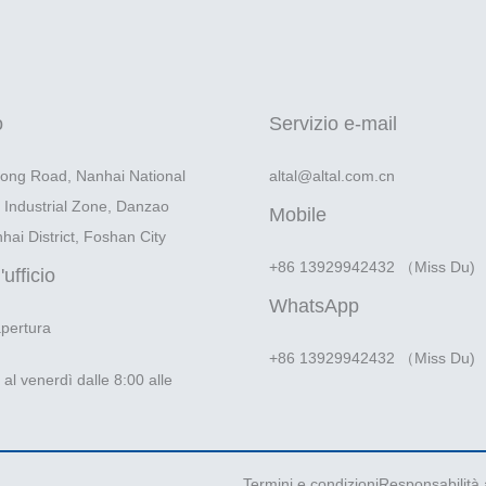
o
Servizio e-mail
rong Road, Nanhai National
altal@altal.com.cn
l Industrial Zone, Danzao
Mobile
ai District, Foshan City
+86 13929942432 （Miss Du)
'ufficio
WhatsApp
apertura
+86 13929942432 （Miss Du)
 al venerdì dalle 8:00 alle
Termini e condizioni
Responsabilità 