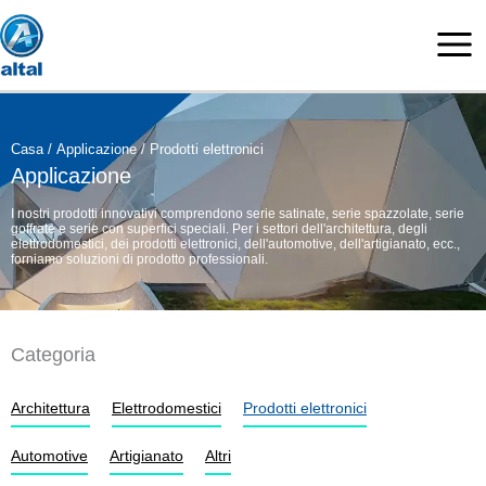
Vai
al
contenuto
Casa
/
Applicazione
/ Prodotti elettronici
Applicazione
I nostri prodotti innovativi comprendono serie satinate, serie spazzolate, serie
goffrate e serie con superfici speciali. Per i settori dell'architettura, degli
elettrodomestici, dei prodotti elettronici, dell'automotive, dell'artigianato, ecc.,
forniamo soluzioni di prodotto professionali.
Categoria
Architettura
Elettrodomestici
Prodotti elettronici
Automotive
Artigianato
Altri