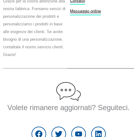
Contatto
Grazie per la vostra attenzione alla
b
t
u
nostra fabbrica. Forniamo servizi di
o
e
b
Messaggio online
personalizzazione dei prodotti e
o
r
e
k
personalizziamo i prodotti in base
alle esigenze dei clienti. Se avete
bisogno di una personalizzazione,
contattate il nostro servizio clienti.
Grazie!
Volete rimanere aggiornati? Seguiteci.
F
T
Y
L
a
w
o
i
c
i
u
n