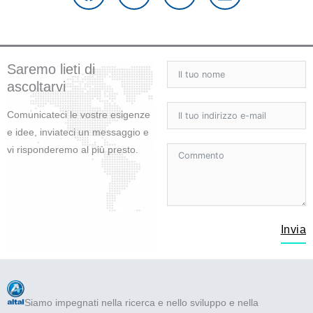
e
t
t
k
b
t
u
e
o
e
b
d
o
r
e
i
Saremo lieti di
k
n
ascoltarvi
Comunicateci le vostre esigenze
e idee, inviateci un messaggio e
vi risponderemo al più presto.
Invia
Siamo impegnati nella ricerca e nello sviluppo e nella