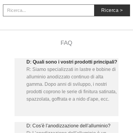
R
Ricerca >
i
c
e
r
FAQ
c
a
D: Quali sono i vostri prodotti principali?
R: Siamo specializzati in lastre e bobine di
alluminio anodizzato continuo di alta
gamma. Dopo anni di sviluppo, i nostri
prodotti coprono le serie di finitura satinata,
spazzolata, goffrata e a nido d'ape, ecc.
D: Cos'è l'anodizzazione dell'alluminio?
R: L'anodizzazione dell'alluminio è un