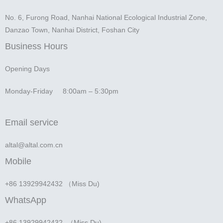
No. 6, Furong Road, Nanhai National Ecological Industrial Zone,
Danzao Town, Nanhai District, Foshan City
Business Hours
Opening Days
Monday-Friday 8:00am – 5:30pm
Email service
altal@altal.com.cn
Mobile
+86 13929942432 （Miss Du)
WhatsApp
+86 13929942432 （Miss Du)