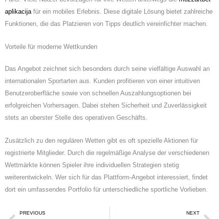
aplikacija
für ein mobiles Erlebnis. Diese digitale Lösung bietet zahlreiche
Funktionen, die das Platzieren von Tipps deutlich vereinfichter machen.
Vorteile für moderne Wettkunden
Das Angebot zeichnet sich besonders durch seine vielfältige Auswahl an
internationalen Sportarten aus. Kunden profitieren von einer intuitiven
Benutzeroberfläche sowie von schnellen Auszahlungsoptionen bei
erfolgreichen Vorhersagen. Dabei stehen Sicherheit und Zuverlässigkeit
stets an oberster Stelle des operativen Geschäfts.
Zusätzlich zu den regulären Wetten gibt es oft spezielle Aktionen für
registrierte Mitglieder. Durch die regelmäßige Analyse der verschiedenen
Wettmärkte können Spieler ihre individuellen Strategien stetig
weiterentwickeln. Wer sich für das Plattform-Angebot interessiert, findet
dort ein umfassendes Portfolio für unterschiedliche sportliche Vorlieben.
Prev
Ne
PREVIOUS
NEXT