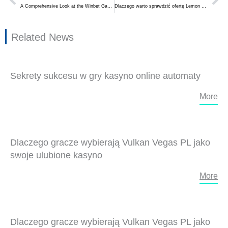
A Comprehensive Look at the Winbet Gaming Experience
Dlaczego warto sprawdzić ofertę Lemon Casino?
Related News
Sekrety sukcesu w gry kasyno online automaty
More
Dlaczego gracze wybierają Vulkan Vegas PL jako
swoje ulubione kasyno
More
Dlaczego gracze wybierają Vulkan Vegas PL jako