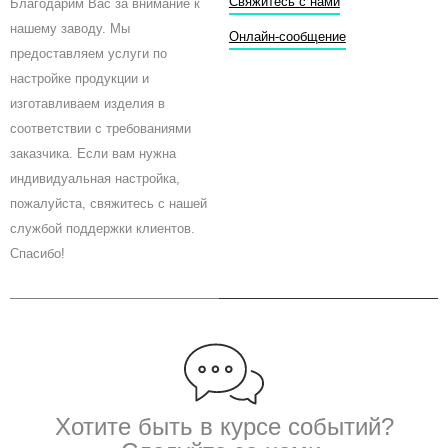
Свяжитесь с нами
Благодарим Вас за внимание к
b
t
u
нашему заводу. Мы
o
e
b
Онлайн-сообщение
предоставляем услуги по
o
r
e
k
настройке продукции и
изготавливаем изделия в
соответствии с требованиями
заказчика. Если вам нужна
индивидуальная настройка,
пожалуйста, свяжитесь с нашей
службой поддержки клиентов.
Спасибо!
Хотите быть в курсе событий?