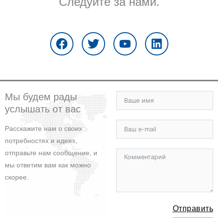
Следуйте за нами.
F
T
Y
L
a
w
o
i
c
i
u
n
e
t
t
k
b
t
u
e
o
e
b
d
o
r
e
i
Мы будем рады
k
n
услышать от вас
Расскажите нам о своих
потребностях и идеях,
отправьте нам сообщение, и
мы ответим вам как можно
скорее.
Отправить