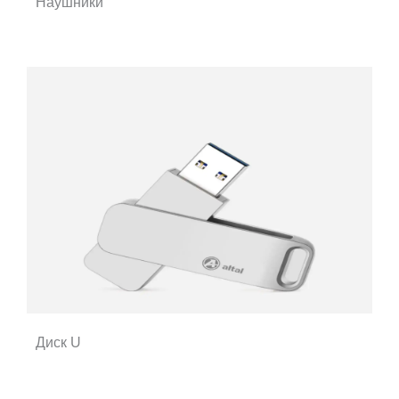
Наушники
Диск U