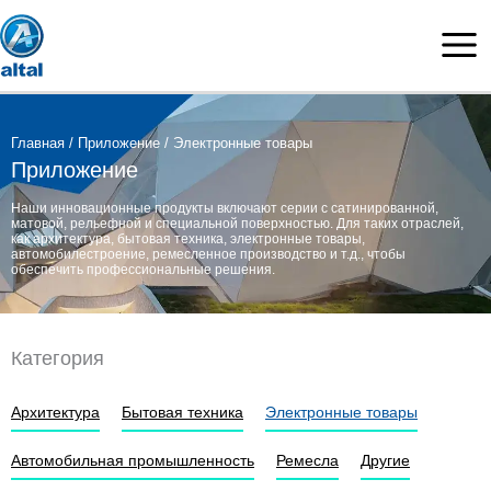
Skip
to
content
Главная
/
Приложение
/ Электронные товары
Приложение
Наши инновационные продукты включают серии с сатинированной,
матовой, рельефной и специальной поверхностью. Для таких отраслей,
как архитектура, бытовая техника, электронные товары,
автомобилестроение, ремесленное производство и т.д., чтобы
обеспечить профессиональные решения.
Категория
Архитектура
Бытовая техника
Электронные товары
Автомобильная промышленность
Ремесла
Другие