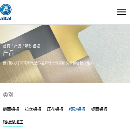
跳
至
主
要
內
容
首頁
/
产品
/ 喷砂铝板
产品
我们致力于研发和制造节能环保的铝表面技术和创新产品。
类别
缎面铝板
拉丝铝板
压花铝板
喷砂铝板
镜面铝板
铝板深加工