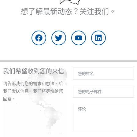
想了解最新动态？关注我们。
在
推
Y
L
F
特
o
i
a
u
n
c
t
k
e
u
e
b
b
d
o
e
i
我们希望收到您的来信
o
n
k
请告诉我们您的需求和想法，给
上
我们发送信息，我们将尽快给您
回复。