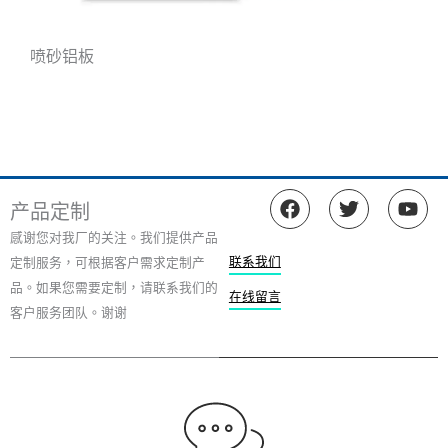
喷砂铝板
在
推
Y
产品定制
F
特
o
a
u
感谢您对我厂的关注。我们提供产品
c
t
联系我们
定制服务，可根据客户需求定制产
e
u
品。如果您需要定制，请联系我们的
b
b
在线留言
客户服务团队。谢谢
o
e
o
k
上