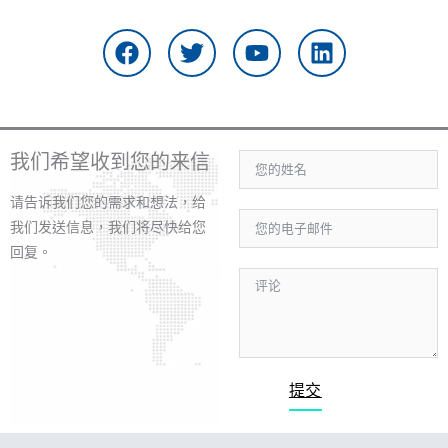
在
推
Y
L
F
特
o
i
a
u
n
c
t
k
e
u
e
b
b
d
o
e
i
我们希望收到您的来信
o
n
k
请告诉我们您的需求和想法，给
上
我们发送信息，我们将尽快给您
回复。
提交