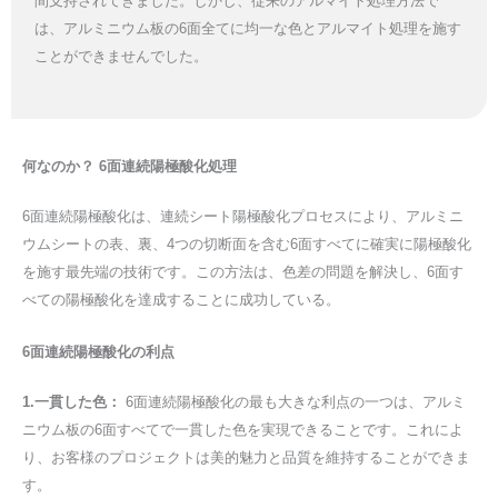
間支持されてきました。しかし、従来のアルマイト処理方法で
は、アルミニウム板の6面全てに均一な色とアルマイト処理を施す
ことができませんでした。
何なのか？
6面連続陽極酸化処理
6面連続陽極酸化は、連続シート陽極酸化プロセスにより、アルミニ
ウムシートの表、裏、4つの切断面を含む6面すべてに確実に陽極酸化
を施す最先端の技術です。この方法は、色差の問題を解決し、6面す
べての陽極酸化を達成することに成功している。
6面連続陽極酸化の利点
1.一貫した色：
6面連続陽極酸化の最も大きな利点の一つは、アルミ
ニウム板の6面すべてで一貫した色を実現できることです。これによ
り、お客様のプロジェクトは美的魅力と品質を維持することができま
す。