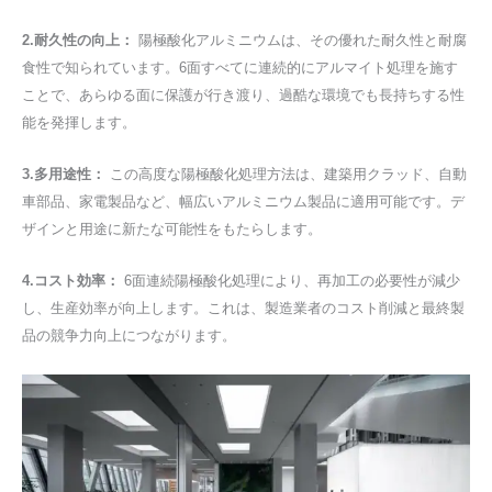
2.耐久性の向上：
陽極酸化アルミニウムは、その優れた耐久性と耐腐
食性で知られています。6面すべてに連続的にアルマイト処理を施す
ことで、あらゆる面に保護が行き渡り、過酷な環境でも長持ちする性
能を発揮します。
3.多用途性：
この高度な陽極酸化処理方法は、建築用クラッド、自動
車部品、家電製品など、幅広いアルミニウム製品に適用可能です。デ
ザインと用途に新たな可能性をもたらします。
4.コスト効率：
6面連続陽極酸化処理により、再加工の必要性が減少
し、生産効率が向上します。これは、製造業者のコスト削減と最終製
品の競争力向上につながります。