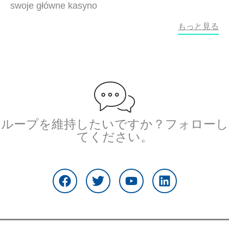
swoje główne kasyno
もっと見る
ループを維持したいですか？フォローし
てください。
フ
ツ
Y
リ
ェ
イ
o
ン
イ
ッ
u
ク
ス
タ
t
ト
ブ
ー
u
イ
ッ
b
ン