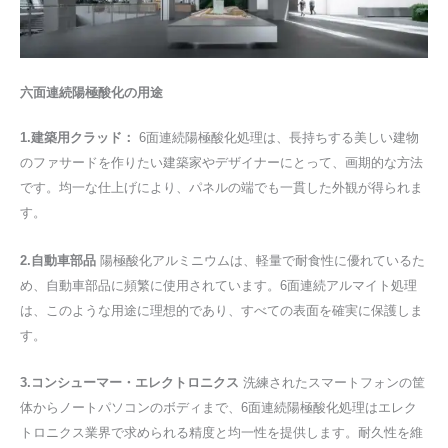
六面連続陽極酸化の用途
1.建築用クラッド：
6面連続陽極酸化処理は、長持ちする美しい建物
のファサードを作りたい建築家やデザイナーにとって、画期的な方法
です。均一な仕上げにより、パネルの端でも一貫した外観が得られま
す。
2.自動車部品
陽極酸化アルミニウムは、軽量で耐食性に優れているた
め、自動車部品に頻繁に使用されています。6面連続アルマイト処理
は、このような用途に理想的であり、すべての表面を確実に保護しま
す。
3.コンシューマー・エレクトロニクス
洗練されたスマートフォンの筐
体からノートパソコンのボディまで、6面連続陽極酸化処理はエレク
トロニクス業界で求められる精度と均一性を提供します。耐久性を維