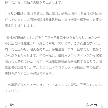
持しながら、製品の美観を向上させます。
4.マリン用品：
海洋産業は、海水環境の過酷な条件に耐える材料に依
存しています。六面連続陽極酸化処理は、海洋機器や構造物に必要な
耐食性を提供します。
6面連続陽極酸化は、アルミニウム業界に革命をもたらし、色ムラや
不完全な陽極酸化という課題に対処しています。この高度な技術は、
均一な仕上がり、耐久性の向上、多用途性、コスト効率など、数多く
の利点をもたらします。その用途は、建築用クラッディングから家電
製品など多岐にわたります。六面連続陽極酸化を選択することで、製
造業者や設計者は、アルミニウム・プロジェクトが最高水準の品質と
美観を満たすことを保証できます。
この革新的なソリューションで、アルミニウム製品を完璧なものにし
てください！
Prev
次
前へ
次のページ