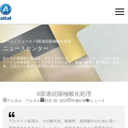
内
容
を
ス
キ
ッ
ホーム
/
ニュース
/ 6面連続陽極酸化処理
プ
ニュースセンター
私たちの革新的な製品は、サテンシリーズ、ブラシシリーズ、エンボス加工シ
リーズと特殊表面シリーズが含まれています。建築、家電、電子製品、自動
車、工芸などの業界に専門的な製品ソリューションを提供する。
6面連続陽極酸化処理
アルタル、アルタル
10月 20, 2023
午後5:00
ニュース
アルマイト処理は、その耐久性、耐食性、美的魅力のために長い