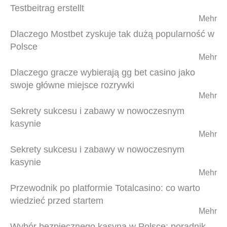
Testbeitrag erstellt
Mehr
Dlaczego Mostbet zyskuje tak dużą popularność w
Polsce
Mehr
Dlaczego gracze wybierają gg bet casino jako
swoje główne miejsce rozrywki
Mehr
Sekrety sukcesu i zabawy w nowoczesnym
kasynie
Mehr
Sekrety sukcesu i zabawy w nowoczesnym
kasynie
Mehr
Przewodnik po platformie Totalcasino: co warto
wiedzieć przed startem
Mehr
Wybór bezpiecznego kasyna w Polsce: poradnik