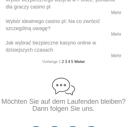
dla graczy casino pl
Mehr
Wybór idealnego casino pl: Na co zwrócić
szczególną uwagę?
Mehr
Jak wybrać bezpieczne kasyno online w
dzisiejszych czasach
Mehr
Vorherige
1
2
3
4
5
Weiter
Möchten Sie auf dem Laufenden bleiben?
Dann folgen Sie uns.
F
T
Y
L