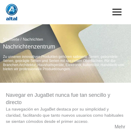
Zum
Inhalt
springen
Startseite
/ Nachrichten
Nachrichtenzentrum
Zu unseren innovativen Produkten gehören satinierte Serien, gebürstete
Serien, geprägte Serien und Serien mit speziellen Oberflächen. Für die
Branchen Architektur, Haushaltsgeräte, Elektronik, Automobil, Handwerk usw.
bieten wir professionelle Produktlösungen.
Navegar en JugaBet nunca fue tan sencillo y
Seite
Seite
Seite
Seite
Seite
directo
La navegación en JugaBet destaca por su simplicidad y
claridad, facilitando que tanto nuevos usuarios como habituales
se sientan cómodos desde el primer acceso.
Mehr