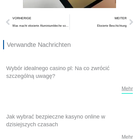
Prev
Nä
VORHERIGE
WEITER
Was macht eloxierte Aluminiumbleche so attraktiv?
Eloxierte Beschichtung
Verwandte Nachrichten
Wybór idealnego casino pl: Na co zwrócić
szczególną uwagę?
Mehr
Jak wybrać bezpieczne kasyno online w
dzisiejszych czasach
Mehr