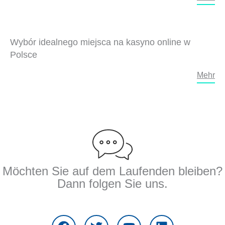
Wybór idealnego miejsca na kasyno online w
Polsce
Mehr
Möchten Sie auf dem Laufenden bleiben?
Dann folgen Sie uns.
F
T
Y
L
a
w
o
i