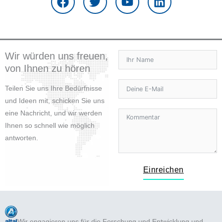
c
i
u
n
e
t
t
k
b
t
u
e
o
e
b
d
o
r
e
i
Wir würden uns freuen,
k
n
von Ihnen zu hören
Teilen Sie uns Ihre Bedürfnisse
und Ideen mit, schicken Sie uns
eine Nachricht, und wir werden
Ihnen so schnell wie möglich
antworten.
Einreichen
Wir engagieren uns für die Forschung und Entwicklung und