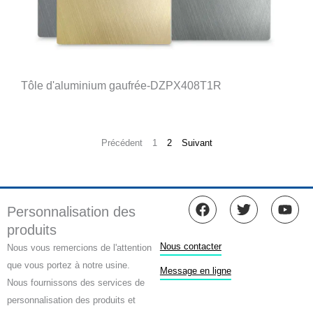
Tôle d'aluminium gaufrée-DZPX408T1R
Précédent
1
2
Suivant
F
T
Y
Personnalisation des
a
w
o
produits
c
i
u
e
t
t
Nous contacter
Nous vous remercions de l'attention
b
t
u
que vous portez à notre usine.
o
e
b
Message en ligne
Nous fournissons des services de
o
r
e
k
personnalisation des produits et