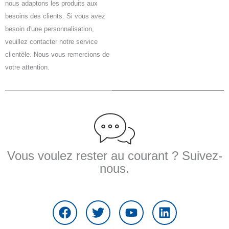
nous adaptons les produits aux
besoins des clients. Si vous avez
besoin d'une personnalisation,
veuillez contacter notre service
clientèle. Nous vous remercions de
votre attention.
Vous voulez rester au courant ? Suivez-
nous.
F
T
Y
L
a
w
o
i
c
i
u
n
e
t
t
k