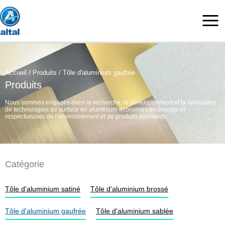
Aller
au
contenu
Accueil
/
Produits
/ Tôle d'aluminium gaufrée
Produits
Nous sommes engagés dans la recherche, le développement et la fabrication
de technologies de surface en aluminium économes en énergie et
respectueuses de l'environnement et de produits innovants.
Catégorie
Tôle d'aluminium satiné
Tôle d'aluminium brossé
Tôle d'aluminium gaufrée
Tôle d'aluminium sablée