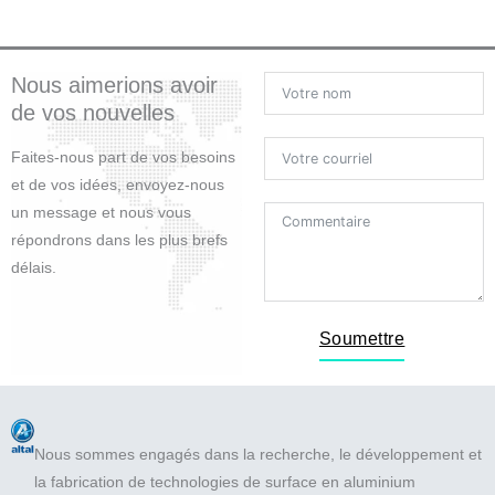
b
t
u
e
o
e
b
d
o
r
e
i
Nous aimerions avoir
k
n
de vos nouvelles
Faites-nous part de vos besoins
et de vos idées, envoyez-nous
un message et nous vous
répondrons dans les plus brefs
délais.
Soumettre
Nous sommes engagés dans la recherche, le développement et
la fabrication de technologies de surface en aluminium