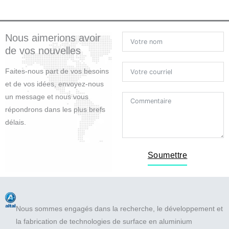
b
t
u
e
o
e
b
d
o
r
e
i
Nous aimerions avoir
k
n
de vos nouvelles
Faites-nous part de vos besoins
et de vos idées, envoyez-nous
un message et nous vous
répondrons dans les plus brefs
délais.
Soumettre
Nous sommes engagés dans la recherche, le développement et
la fabrication de technologies de surface en aluminium