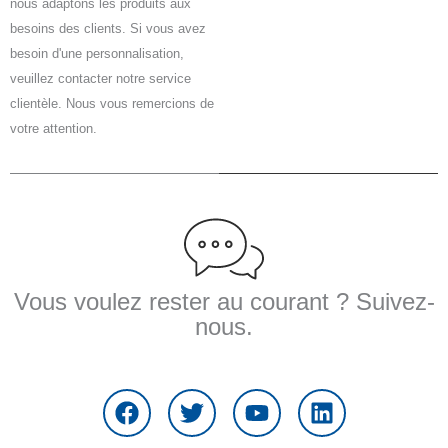
nous adaptons les produits aux
besoins des clients. Si vous avez
besoin d'une personnalisation,
veuillez contacter notre service
clientèle. Nous vous remercions de
votre attention.
Vous voulez rester au courant ? Suivez-
nous.
F
T
Y
L
a
w
o
i
c
i
u
n
e
t
t
k