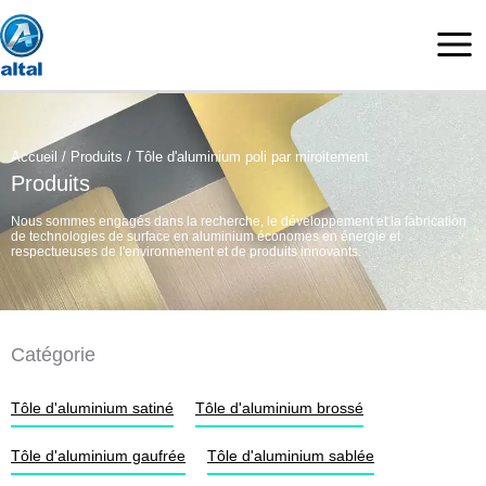
Aller
au
contenu
Accueil
/
Produits
/ Tôle d'aluminium poli par miroitement
Produits
Nous sommes engagés dans la recherche, le développement et la fabrication
de technologies de surface en aluminium économes en énergie et
respectueuses de l'environnement et de produits innovants.
Catégorie
Tôle d'aluminium satiné
Tôle d'aluminium brossé
Tôle d'aluminium gaufrée
Tôle d'aluminium sablée