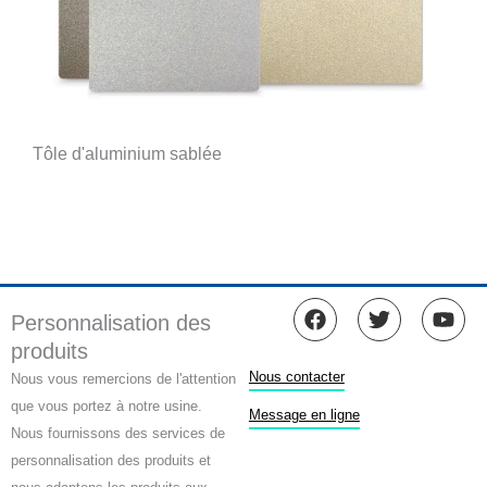
Tôle d'aluminium sablée
F
T
Y
Personnalisation des
a
w
o
produits
c
i
u
e
t
t
Nous contacter
Nous vous remercions de l'attention
b
t
u
que vous portez à notre usine.
o
e
b
Message en ligne
Nous fournissons des services de
o
r
e
k
personnalisation des produits et