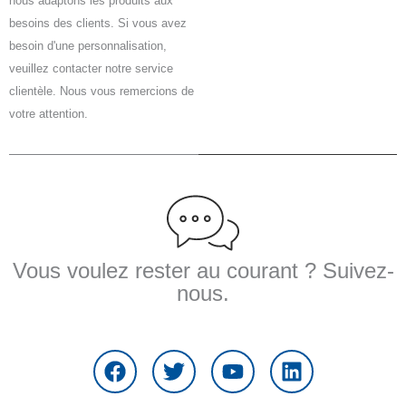
nous adaptons les produits aux
besoins des clients. Si vous avez
besoin d'une personnalisation,
veuillez contacter notre service
clientèle. Nous vous remercions de
votre attention.
Vous voulez rester au courant ? Suivez-
nous.
F
T
Y
L
a
w
o
i
c
i
u
n
e
t
t
k