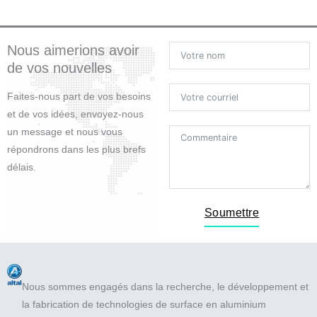
b
t
u
e
o
e
b
d
o
r
e
i
Nous aimerions avoir
k
n
de vos nouvelles
Faites-nous part de vos besoins
et de vos idées, envoyez-nous
un message et nous vous
répondrons dans les plus brefs
délais.
Soumettre
Nous sommes engagés dans la recherche, le développement et
la fabrication de technologies de surface en aluminium