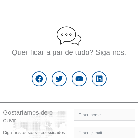
Quer ficar a par de tudo? Siga-nos.
F
T
Y
L
a
w
o
i
c
i
u
n
e
t
t
k
b
t
u
e
o
e
b
d
o
r
e
i
Gostaríamos de o
k
n
ouvir
Diga-nos as suas necessidades