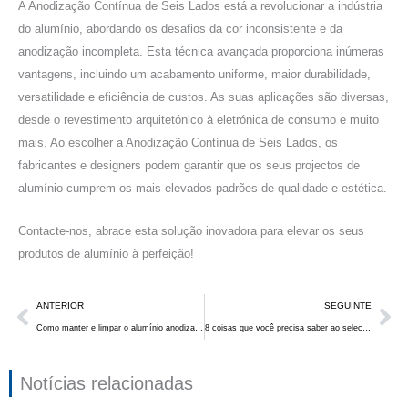
A Anodização Contínua de Seis Lados está a revolucionar a indústria
do alumínio, abordando os desafios da cor inconsistente e da
anodização incompleta. Esta técnica avançada proporciona inúmeras
vantagens, incluindo um acabamento uniforme, maior durabilidade,
versatilidade e eficiência de custos. As suas aplicações são diversas,
desde o revestimento arquitetónico à eletrónica de consumo e muito
mais. Ao escolher a Anodização Contínua de Seis Lados, os
fabricantes e designers podem garantir que os seus projectos de
alumínio cumprem os mais elevados padrões de qualidade e estética.
Contacte-nos, abrace esta solução inovadora para elevar os seus
produtos de alumínio à perfeição!
Anterior
Se
ANTERIOR
SEGUINTE
Como manter e limpar o alumínio anodizado?
8 coisas que você precisa saber ao selecionar os materiais adequados para a chapa de alumínio anodizado arquitetônico
Notícias relacionadas