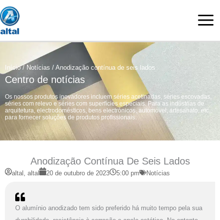
Saltar
para
o
conteúdo
Início
/
Notícias
/ Anodização contínua de seis lados
Centro de notícias
Os nossos produtos inovadores incluem séries acetinadas, séries escovadas,
séries com relevo e séries com superfícies especiais. Para as indústrias de
arquitetura, electrodomésticos, bens electrónicos, automóvel, artesanato, etc.,
para fornecer soluções de produtos profissionais.
Anodização Contínua De Seis Lados
altal, altal
20 de outubro de 2023
5:00 pm
Notícias
O alumínio anodizado tem sido preferido há muito tempo pela sua