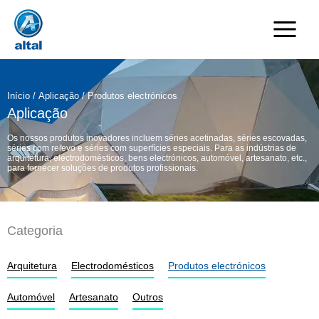
Saltar
para
o
conteúdo
Início
/
Aplicação
/ Produtos electrónicos
Aplicação
Os nossos produtos inovadores incluem séries acetinadas, séries escovadas,
séries com relevo e séries com superfícies especiais. Para as indústrias de
arquitetura, electrodomésticos, bens electrónicos, automóvel, artesanato, etc.,
para fornecer soluções de produtos profissionais.
Categoria
Arquitetura
Electrodomésticos
Produtos electrónicos
Automóvel
Artesanato
Outros