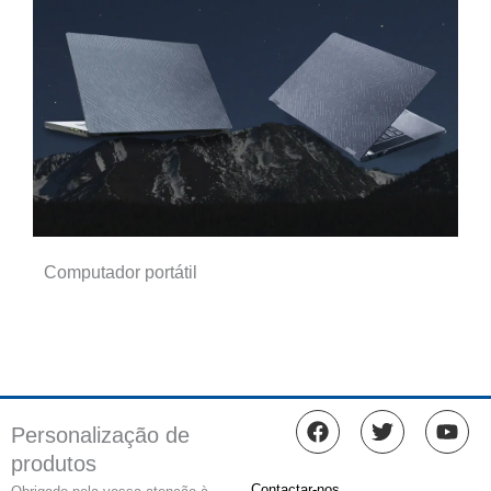
Computador portátil
F
T
Y
Personalização de
a
w
o
produtos
c
i
u
e
t
t
Contactar-nos