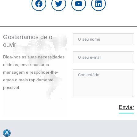
c
i
u
n
e
t
t
k
b
t
u
e
o
e
b
d
o
r
e
i
Gostaríamos de o
k
n
ouvir
Diga-nos as suas necessidades
e ideias, envie-nos uma
mensagem e responder-lhe-
emos o mais rapidamente
possível.
Enviar