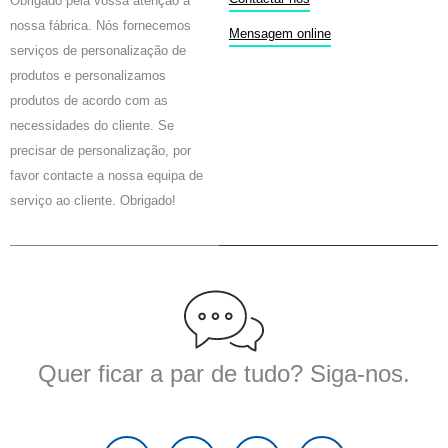
Obrigado pela vossa atenção à
b
t
u
nossa fábrica. Nós fornecemos
o
e
b
Mensagem online
serviços de personalização de
o
r
e
k
produtos e personalizamos
produtos de acordo com as
necessidades do cliente. Se
precisar de personalização, por
favor contacte a nossa equipa de
serviço ao cliente. Obrigado!
Quer ficar a par de tudo? Siga-nos.
F
T
Y
L
a
w
o
i