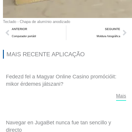
Teclado - Chapa de alumínio anodizado
Anterior
Se
ANTERIOR
SEGUINTE
Computador portátil
Moldura fotográfica
MAIS RECENTE APLICAÇÃO
Fedezd fel a Magyar Online Casino promócióit:
mikor érdemes játszani?
Mais
Navegar en JugaBet nunca fue tan sencillo y
directo