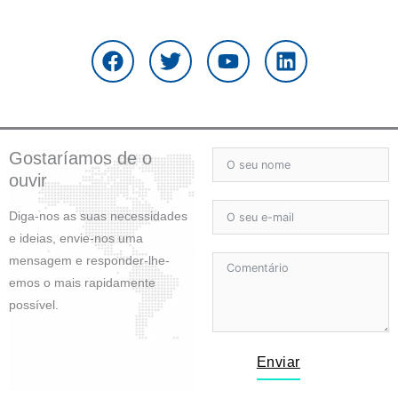
F
T
Y
L
a
w
o
i
c
i
u
n
e
t
t
k
b
t
u
e
o
e
b
d
o
r
e
i
Gostaríamos de o
k
n
ouvir
Diga-nos as suas necessidades
e ideias, envie-nos uma
mensagem e responder-lhe-
emos o mais rapidamente
possível.
Enviar