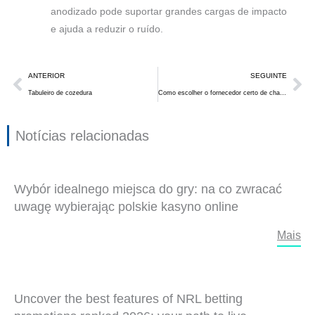
anodizado pode suportar grandes cargas de impacto
e ajuda a reduzir o ruído.
Anterior
Se
ANTERIOR
SEGUINTE
Tabuleiro de cozedura
Como escolher o fornecedor certo de chapa de alumínio anodizado
Notícias relacionadas
Wybór idealnego miejsca do gry: na co zwracać
uwagę wybierając polskie kasyno online
Mais
Uncover the best features of NRL betting