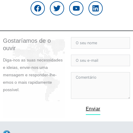
a
w
o
i
c
i
u
n
e
t
t
k
b
t
u
e
o
e
b
d
o
r
e
i
Gostaríamos de o
k
n
ouvir
Diga-nos as suas necessidades
e ideias, envie-nos uma
mensagem e responder-lhe-
emos o mais rapidamente
possível.
Enviar