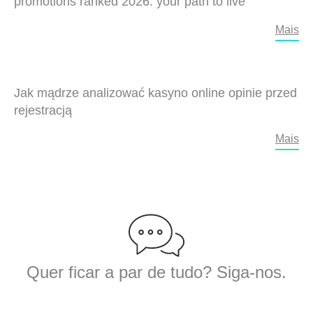
promotions ranked 2026: your path to live
Mais
Jak mądrze analizować kasyno online opinie przed
rejestracją
Mais
Quer ficar a par de tudo? Siga-nos.
F
T
Y
L