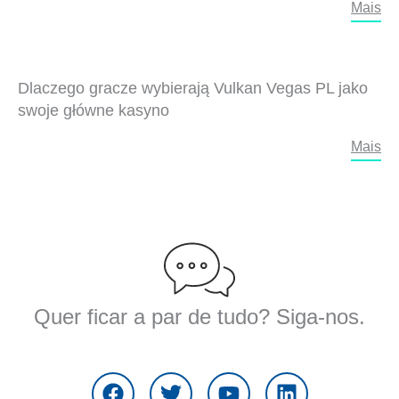
Mais
Dlaczego gracze wybierają Vulkan Vegas PL jako
swoje główne kasyno
Mais
Quer ficar a par de tudo? Siga-nos.
F
T
Y
L
a
w
o
i
c
i
u
n