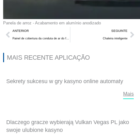
Panela de arroz - Acabamento em alumínio anodizado
Anterior
Se
ANTERIOR
SEGUINTE
Painel de cobertura da conduta de ar do frigorífico
Chaleira inteligente
MAIS RECENTE APLICAÇÃO
Sekrety sukcesu w gry kasyno online automaty
Mais
Dlaczego gracze wybierają Vulkan Vegas PL jako
swoje ulubione kasyno