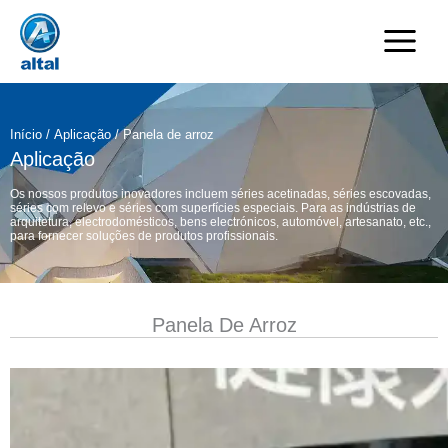
Saltar
para
o
conteúdo
Início
/
Aplicação
/ Panela de arroz
Aplicação
Os nossos produtos inovadores incluem séries acetinadas, séries escovadas,
séries com relevo e séries com superfícies especiais. Para as indústrias de
arquitetura, electrodomésticos, bens electrónicos, automóvel, artesanato, etc.,
para fornecer soluções de produtos profissionais.
Panela De Arroz