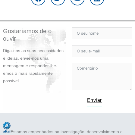
e
t
t
k
b
t
u
e
o
e
b
d
o
r
e
i
Gostaríamos de o
k
n
ouvir
Diga-nos as suas necessidades
e ideias, envie-nos uma
mensagem e responder-lhe-
emos o mais rapidamente
possível.
Enviar
Estamos empenhados na investigação, desenvolvimento e