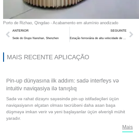
Porto de Rizhao, Qingdao - Acabamento em alumínio anodizado
Anterior
Se
ANTERIOR
SEGUINTE
Sede do Grupo Nanshan, Shenzhen
Estação ferroviária de alta velocidade de Yancheng
MAIS RECENTE APLICAÇÃO
Pin-up dünyasına ilk addım: sadə interfeys və
intuitiv naviqasiya ilə tanışlıq
Sadə və rahat dizaynı sayəsində pin-up istifadəçiləri üçün
naviqasiyanın əlçatan olması təcrübəni daha asan başa
düşməyə imkan verir və yeni başlayanlar üçün əlverişli mühit
yaradır.
Mais