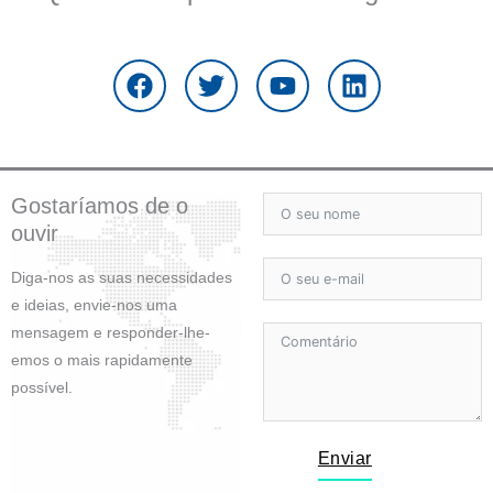
F
T
Y
L
a
w
o
i
c
i
u
n
e
t
t
k
b
t
u
e
o
e
b
d
o
r
e
i
Gostaríamos de o
k
n
ouvir
Diga-nos as suas necessidades
e ideias, envie-nos uma
mensagem e responder-lhe-
emos o mais rapidamente
possível.
Enviar