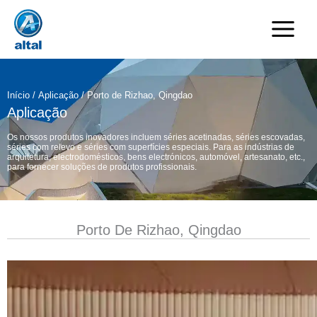
Saltar
para
o
conteúdo
Início
/
Aplicação
/ Porto de Rizhao, Qingdao
Aplicação
Os nossos produtos inovadores incluem séries acetinadas, séries escovadas,
séries com relevo e séries com superfícies especiais. Para as indústrias de
arquitetura, electrodomésticos, bens electrónicos, automóvel, artesanato, etc.,
para fornecer soluções de produtos profissionais.
Porto De Rizhao, Qingdao