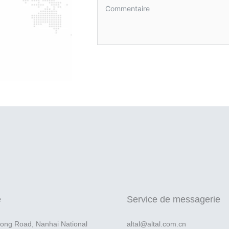
e
Service de messagerie
rong Road, Nanhai National
altal@altal.com.cn