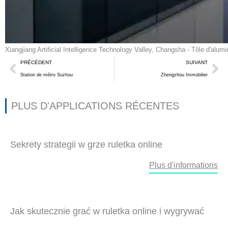
Xiangjiang Artificial Intelligence Technology Valley, Changsha - Tôle d'alu
Précédent
Su
PRÉCÉDENT
SUIVANT
Station de métro Suzhou
Zhengzhou Immobilier
PLUS D'APPLICATIONS RÉCENTES
Sekrety strategii w grze ruletka online
Plus d'informations
Jak skutecznie grać w ruletka online i wygrywać