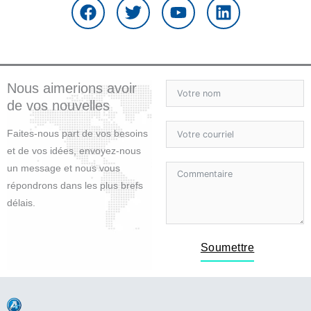
c
i
u
n
e
t
t
k
b
t
u
e
o
e
b
d
o
r
e
i
Nous aimerions avoir
k
n
de vos nouvelles
Faites-nous part de vos besoins
et de vos idées, envoyez-nous
un message et nous vous
répondrons dans les plus brefs
délais.
Soumettre