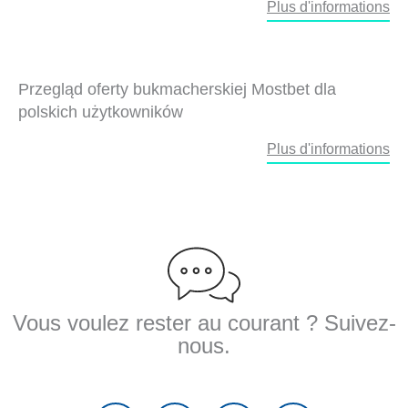
Plus d'informations
Przegląd oferty bukmacherskiej Mostbet dla
polskich użytkowników
Plus d'informations
Vous voulez rester au courant ? Suivez-
nous.
F
T
Y
L
a
w
o
i