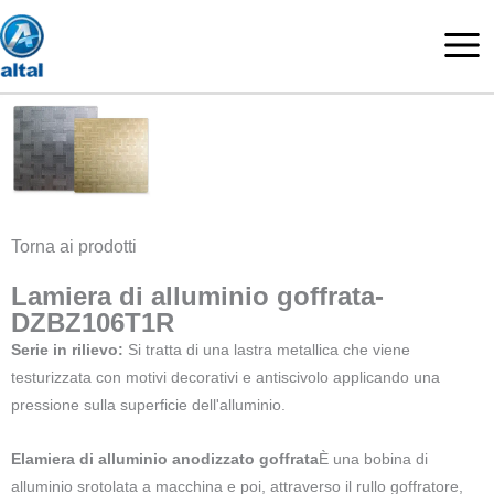
Vai
al
contenuto
Torna ai prodotti
Lamiera di alluminio goffrata-
DZBZ106T1R
Serie in rilievo:
Si tratta di una lastra metallica che viene
testurizzata con motivi decorativi e antiscivolo applicando una
pressione sulla superficie dell'alluminio.
E
lamiera di alluminio anodizzato goffrata
È una bobina di
alluminio srotolata a macchina e poi, attraverso il rullo goffratore,