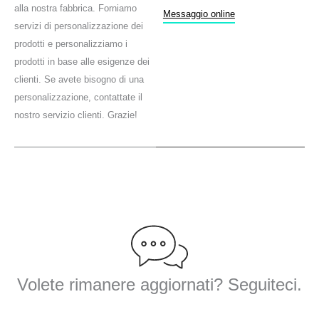
b
t
u
alla nostra fabbrica. Forniamo
o
e
b
Messaggio online
servizi di personalizzazione dei
o
r
e
k
prodotti e personalizziamo i
prodotti in base alle esigenze dei
clienti. Se avete bisogno di una
personalizzazione, contattate il
nostro servizio clienti. Grazie!
Volete rimanere aggiornati? Seguiteci.
F
T
Y
L