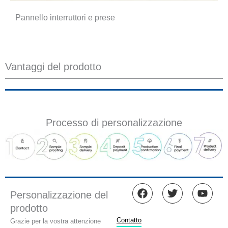
Pannello interruttori e prese
Vantaggi del prodotto
Processo di personalizzazione
F
T
Y
Personalizzazione del
a
w
o
prodotto
c
i
u
e
t
t
Contatto
Grazie per la vostra attenzione