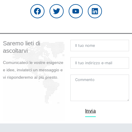
a
w
o
i
c
i
u
n
e
t
t
k
b
t
u
e
o
e
b
d
o
r
e
i
Saremo lieti di
k
n
ascoltarvi
Comunicateci le vostre esigenze
e idee, inviateci un messaggio e
vi risponderemo al più presto.
Invia